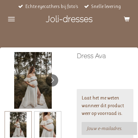
Echte eyecathers bij foto's
Snelle levering
Ga
direct
Joli-dresses
naar
de
hoofdinhoud
Dress Ava
€ 135,00
Laat het me weten
wanneer dit product
weer op voorraad is.