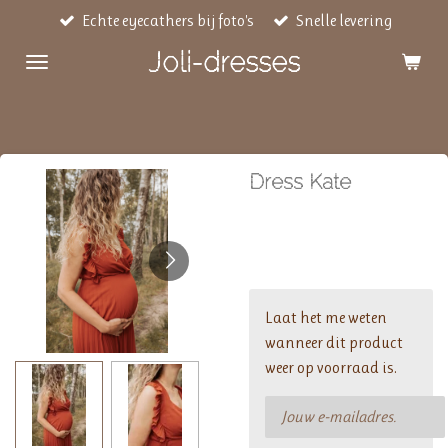
Echte eyecathers bij foto's
Snelle levering
Ga
direct
Joli-dresses
naar
de
hoofdinhoud
Dress Kate
€ 39,95
Laat het me weten
wanneer dit product
weer op voorraad is.