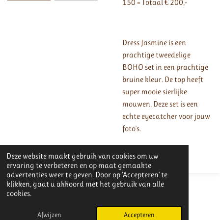
150 = Totaal € 200,-
Dress Jasmine is een
prachtige tweedelige
BOHO set in een prachtige
bruine kleur. De top heeft
super mooie sierlijke
mouwen. Deze set is een
echte eyecatcher voor jouw
foto's.
Deze website maakt gebruik van cookies om uw
ervaring te verbeteren en op maat gemaakte
advertenties weer te geven. Door op ‘Accepteren’ te
klikken, gaat u akkoord met het gebruik van alle
© 2025 - 2026 Joli-dresses
cookies.
Powered by
JouwWeb
Afwijzen
Accepteren