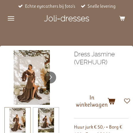
Echte eyecathers bij foto's
Snelle levering
Ga
direct
Joli-dresses
naar
de
hoofdinhoud
Dress Jasmine
(VERHUUR)
€ 200,00
In
winkelwagen
Huur jurk € 50,- + Borg €