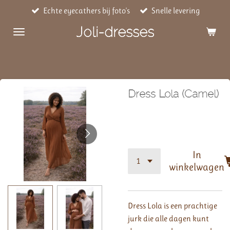
Echte eyecathers bij foto's
Snelle levering
Ga
direct
Joli-dresses
naar
de
hoofdinhoud
Dress Lola (Camel)
€ 49,95
In
winkelwagen
Dress Lola is een prachtige
jurk die alle dagen kunt