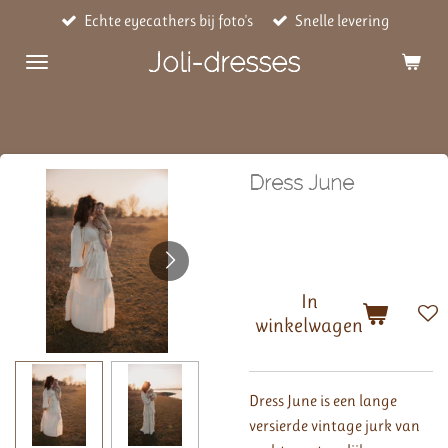
Echte eyecathers bij foto's
Snelle levering
Ga
direct
Joli-dresses
naar
de
hoofdinhoud
Dress June
€ 150,00
In
winkelwagen
Dress June is een lange
versierde vintage jurk van